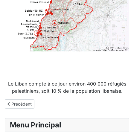
Le Liban compte à ce jour environ 400 000 réfugiés
palestiniens, soit 10 % de la population libanaise.
Article précédent : Vue du camps d'Aïn-el-helwé
Précédent
Menu Principal